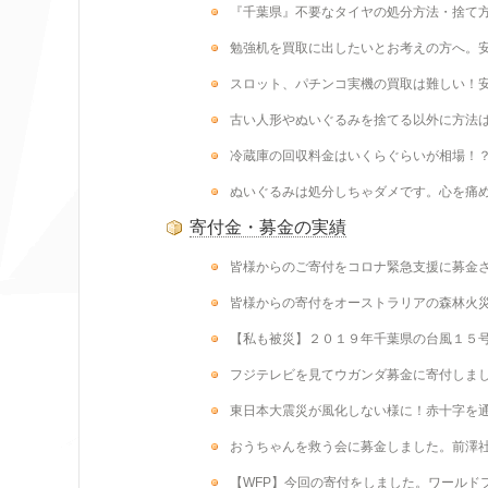
『千葉県』不要なタイヤの処分方法・捨て
勉強机を買取に出したいとお考えの方へ。
スロット、パチンコ実機の買取は難しい！
古い人形やぬいぐるみを捨てる以外に方法
冷蔵庫の回収料金はいくらぐらいが相場！
ぬいぐるみは処分しちゃダメです。心を痛
寄付金・募金の実績
皆様からのご寄付をコロナ緊急支援に募金
皆様からの寄付をオーストラリアの森林火
【私も被災】２０１９年千葉県の台風１５
フジテレビを見てウガンダ募金に寄付しま
東日本大震災が風化しない様に！赤十字を
おうちゃんを救う会に募金しました。前澤
【WFP】今回の寄付をしました。ワールド