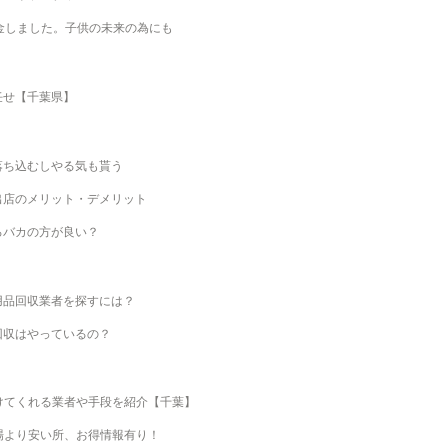
金しました。子供の未来の為にも
任せ【千葉県】
落ち込むしやる気も貰う
出店のメリット・デメリット
ろバカの方が良い？
用品回収業者を探すには？
回収はやっているの？
けてくれる業者や手段を紹介【千葉】
場より安い所、お得情報有り！