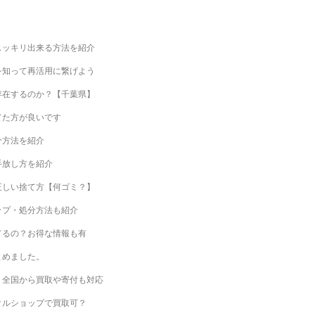
スッキリ出来る方法を紹介
を知って再活用に繋げよう
存在するのか？【千葉県】
てた方が良いです
分方法を紹介
手放し方を紹介
正しい捨て方【何ゴミ？】
ップ・処分方法も紹介
てるの？お得な情報も有
とめました。
！全国から買取や寄付も対応
クルショップで買取可？