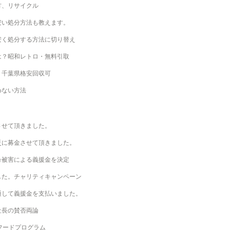
方、リサイクル
安い処分方法も教えます。
安く処分する方法に切り替え
は？昭和レトロ・無料引取
？千葉県格安回収可
めない方法
させて頂きました。
災に募金させて頂きました。
号被害による義援金を決定
した。チャリティキャンペーン
通して義援金を支払いました。
社長の賛否両論
フードプログラム