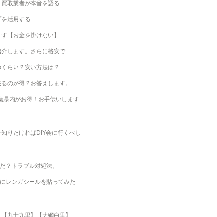
？買取業者が本音を語る
プを活用する
ます【お金を掛けない】
紹介します。さらに格安で
のくらい？安い方法は？
売るのが得？お答えします。
千葉県内がお得！お手伝いします
知りたければDIY会に行くべし
んだ？トラブル対処法。
襖にレンガシールを貼ってみた
】【九十九里】【大網白里】