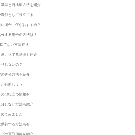
す基準と断捨離方法を紹介
や寄付として役立てる
たい場合、何がおすすめ？
処分する場合の方法は？
！捨てない方法有り
８選。捨てる基準も紹介
たりしないの？
安の処分方法も紹介
るか判断しよう
その他役立つ情報有
処分しない方法も紹介
とめてみました
安供養する方法も有
ップの買取価格を紹介