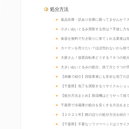
処分方法
返品在庫・訳あり在庫に困ってませんか？
小さいぬいぐるみ買取する所は？手放し方
食器を無料で引き取りに来てくれる業者は
カーテンを売りたい？ほぼ売れないから捨
大家さん！放置自転車どうする？６つの処
大きいぬいぐるみの処分。捨て方と５つの
【画像で紹介】回収業者にも安全な包丁の
【千葉県】包丁を買取するリサイクルショ
【処分方法まとめ】除湿機はどうやって捨
千葉県で冷蔵庫の処分を安くする方法をま
【２０２１年】鯉のぼりの処分方法を紹介
【千葉県】不要なソファーベッドはリサイ