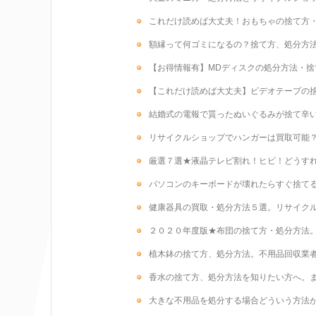
これだけ読めば大丈夫！おもちゃの捨て方
額縁って何ゴミになるの？捨て方、処分方
【お得情報有】MDディスクの処分方法・捨
【これだけ読めば大丈夫】ビデオテープの
結婚式の電報で貰ったぬいぐるみが捨て辛
リサイクルショップでハンガーは買取可能
厳選７選★液晶テレビ割れ！ヒビ！どうす
パソコンのキーボードが壊れたらすぐ捨て
健康器具の買取・処分方法５選。リサイク
２０２０年度版★布団の捨て方・処分方法
植木鉢の捨て方、処分方法。不用品回収業
香水の捨て方、処分方法を知りたい方へ。
大きな不用品を処分する場合どういう方法