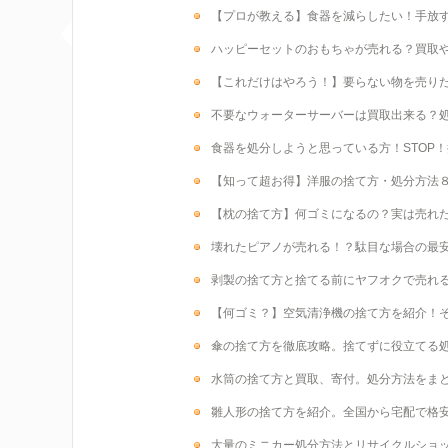
【プロが教える】食器を減らしたい！手放
ハッピーセットのおもちゃが売れる？買取
【これだけはやろう！】要らない物を売り
不要なウォーターサーバーは買取出来る？
食器を処分しようと思っている方！STOP
【知って超お得】洋服の捨て方・処分方法
【枕の捨て方】何ゴミになるの？実は売れ
壊れたピアノが売れる！？駄目な場合の最
剥製の捨て方と捨てる前にヤフオクで売れ
【何ゴミ？】空気清浄機の捨て方を紹介！
傘の捨て方を徹底攻略。捨てずに役立てる
水筒の捨て方と買取、寄付。処分方法をま
雛人形の捨て方を紹介。全国から宅配で格
大量のミニカー処分方法とリサイクルショ