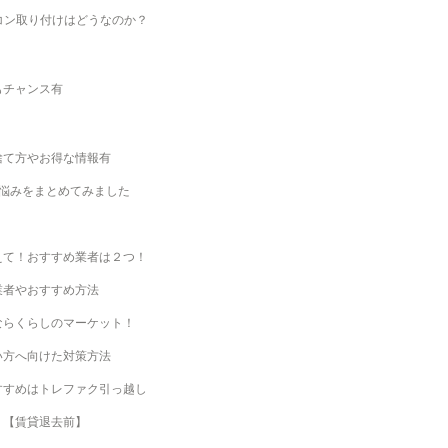
コン取り付けはどうなのか？
もチャンス有
捨て方やお得な情報有
悩みをまとめてみました
えて！おすすめ業者は２つ！
業者やおすすめ方法
ならくらしのマーケット！
い方へ向けた対策方法
すすめはトレファク引っ越し
？【賃貸退去前】