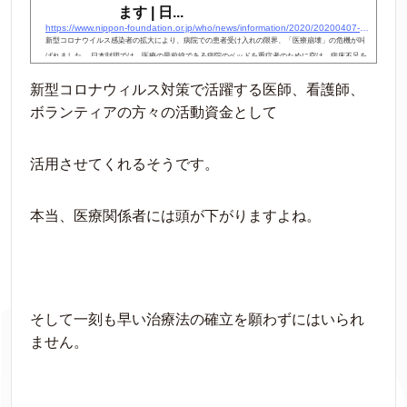
ます | 日...
https://www.nippon-foundation.or.jp/who/news/information/2020/20200407-42807.html
新型コロナウイルス感染者の拡大により、病院での患者受け入れの限界、「医療崩壊」の危機が叫
ばれました。 日本財団では、医療の最前線である病院のベッドを重症者のために空け、病床不足を
解消するため、東京お台場にある「日本財団パ
新型コロナウィルス対策で活躍する医師、看護師、
ボランティアの方々の活動資金として
活用させてくれるそうです。
本当、医療関係者には頭が下がりますよね。
そして一刻も早い治療法の確立を願わずにはいられ
ません。