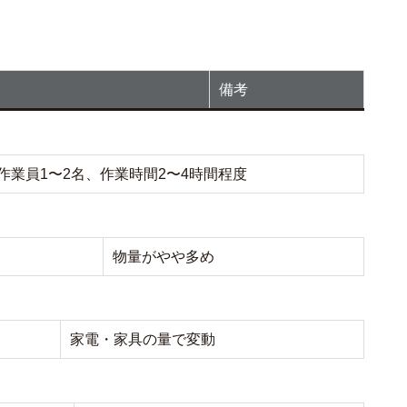
備考
作業員1〜2名、作業時間2〜4時間程度
物量がやや多め
家電・家具の量で変動