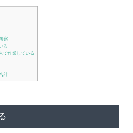
考察
いる
人で作業している
合計
る