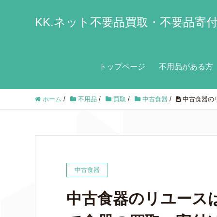
KK.ネット不要品買取・不要品寄
トップページ
不用品がある方
ホーム
/
不用品
/
買取
/
中古食器
/
中古食器の
中古食器
中古食器のリユース