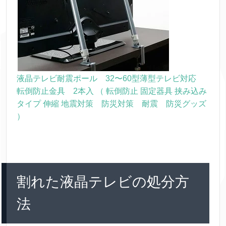
液晶テレビ耐震ポール 32〜60型薄型テレビ対応
転倒防止金具 2本入 （ 転倒防止 固定器具 挟み込み
タイプ 伸縮 地震対策 防災対策 耐震 防災グッズ
）
割れた液晶テレビの処分方
法