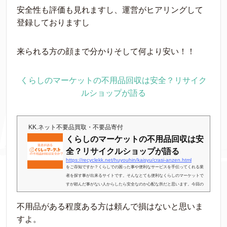
安全性も評価も見れますし、運営がヒアリングして
登録しておりますし
来られる方の顔まで分かりそして何より安い！！
くらしのマーケットの不用品回収は安全？リサイク
ルショップが語る
KK.ネット不要品買取・不要品寄付
くらしのマーケットの不用品回収は安
全？リサイクルショップが語る
https://recyclekk.net/huyouhin/kaisyu/crasi-anzen.html
をご存知ですか？くらしでの困った事や便利なサービスを手伝ってくれる業
者を探す事が出来るサイトです。そんなとても便利なくらしのマーケットで
すが頼んだ事がない人からしたら安全なのか心配な所だと思います。今回の
記事はくらしのマーケットは安全なのか？をテーマに書いていきたいと思い
ます。そして値段的に安いのか？そちらも書いていきますね。広告申し遅れ
不用品がある程度ある方は頼んで損はないと思いま
ましたがこの記事の執筆者はリサイクルショップKK.ネット代表の小林と言い
すよ。
ます。リサイクルショップ運営は１０年、不用品回収業も７年以上携わって