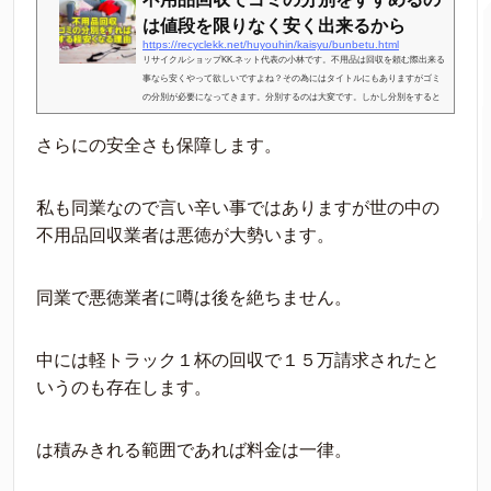
は値段を限りなく安く出来るから
https://recyclekk.net/huyouhin/kaisyu/bunbetu.html
リサイクルショップKK.ネット代表の小林です。不用品は回収を頼む際出来る
事なら安くやって欲しいですよね？その為にはタイトルにもありますがゴミ
の分別が必要になってきます。分別するのは大変です。しかし分別をすると
不用品回収の値段は時に１/１０になる事だってあるのですからやらない手は
ないです。それでは見ていきましょう。広告不用品でゴミの分別ゴミの分別
さらにの安全さも保障します。
と言ったってどこまでやれば良いの？素人に出来る事なの？ご安心くださ
い。普段、あなたがお住まいの自治体にゴミ回収日があると思います。その
回収日に分けてゴミを...
私も同業なので言い辛い事ではありますが世の中の
不用品回収業者は悪徳が大勢います。
同業で悪徳業者に噂は後を絶ちません。
中には軽トラック１杯の回収で１５万請求されたと
いうのも存在します。
は積みきれる範囲であれば料金は一律。