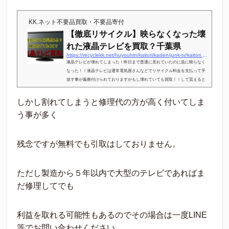
KK.ネット不要品買取・不要品寄付
【徹底リサイクル】映らなくなった壊
れた液晶テレビを買取？千葉県
https://recyclekk.net/huyouhin/kaitori/kaden/junk-tv/kaitori.html
液晶テレビが壊れてしまった！昨日まで普通に見れていたのに急に映らなく
なった！！液晶テレビは通常電気屋さんなどでリサイクル料金を支払って手
放す事が義務付けられておりますがもし壊れていても買取！！して貰えると
したら嬉しくありませんか？そんな壊れた液晶テレビの買い取りについて書
かせて頂きます。この記事の執筆者千葉県山武市の個人リサイクルショップ
しかし割れてしまうと修理代の方が高く付いてしま
KK.ネット代表 小林国雄 経験【２０２３年現在】 リサイクル売買・鑑定
う事が多く
歴 １４年 古物市場出入り １３年 不要品回収・遺品整理業
１１年 海...
残念ですが無料でも引取はしておりません。
ただし製造から５年以内で大型のテレビであればま
だ修理してでも
利益を取れる可能性もあるのでその場合は一度LINE
等でお問い合わせください。