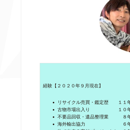
経験【２０２０年９月現在】
リサイクル売買・鑑定歴 １１
古物市場出入り １０
不要品回収・遺品整理業 ８
海外輸出協力 ６