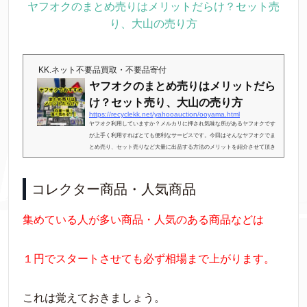
ヤフオクのまとめ売りはメリットだらけ？セット売
り、大山の売り方
KK.ネット不要品買取・不要品寄付
ヤフオクのまとめ売りはメリットだら
け？セット売り、大山の売り方
https://recyclekk.net/yahooauction/ooyama.html
ヤフオク利用していますか？メルカリに押され気味な所があるヤフオクです
が上手く利用すればとても便利なサービスです。今回はそんなヤフオクでま
とめ売り、セット売りなど大量に出品する方法のメリットを紹介させて頂き
ます。広告この記事の信憑性を高める為に簡単に自己紹介させて頂きます。
私は千葉県にて個人で経営するリサイクルショップを運営して今年２０１９
年で１０年目になります。店頭販売も御座いますが主にネットでの販売を利
コレクター商品・人気商品
用して利益を上げています。ヤフオクも起業する前から利用しているので１
５年くらいは利用して...
集めている人が多い商品・人気のある商品などは
１円でスタートさせても必ず相場まで上がります。
これは覚えておきましょう。