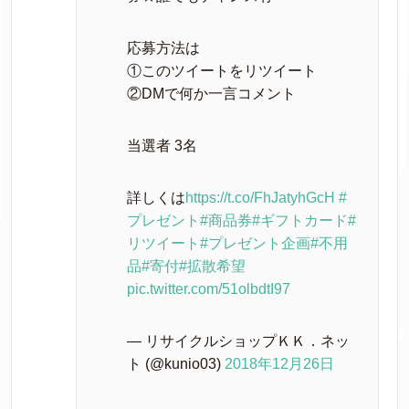
応募方法は
①このツイートをリツイート
②DMで何か一言コメント
当選者 3名
詳しくは
https://t.co/FhJatyhGcH
#
プレゼント
#商品券
#ギフトカード
#
リツイート
#プレゼント企画
#不用
品
#寄付
#拡散希望
pic.twitter.com/51olbdtI97
— リサイクルショップＫＫ．ネッ
ト (@kunio03)
2018年12月26日