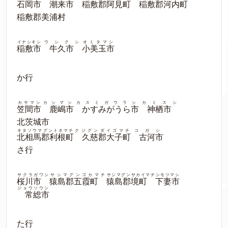
石岡市
潮来市
稲敷郡阿見町
稲敷郡河内町
稲敷郡美浦村
イナシキシ
ウシクシ
オミタマシ
稲敷市
牛久市
小美玉市
か行
カサマシ
カシマシ
カスミガウラシ
カミスシ
笠間市
鹿嶋市
かすみがうら市
神栖市
北茨城市
キタソウマグントネマチ
クジグンダイゴマチ
コガシ
北相馬郡利根町
久慈郡大子町
古河市
さ行
サクラガワシ
サシマグンゴカマチ
サシマグンサカイマチ
シモツマシ
桜川市
猿島郡五霞町
猿島郡境町
下妻市
ジョウソウシ
常総市
た行