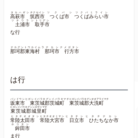
タカハギシ
チクセイシ
ツクバシ
ツクバミライシ
高萩市
筑西市
つくば市
つくばみらい市
ツチウラシ
トリデシ
土浦市
取手市
な行
ナカグントウカイムラ
ナカシ
ナメガタシ
那珂郡東海村
那珂市
行方市
は行
バンドウシ
ヒガシイバラキグンイバラキマチ
ヒガシイバラキグンオオアライマチ
坂東市
東茨城郡茨城町
東茨城郡大洗町
ヒガシイバラキグンシロサトマチ
東茨城郡城里町
ヒタチオオタシ
ヒタチオオミヤシ
ヒタチシ
ヒタチナカシ
常陸太田市
常陸大宮市
日立市
ひたちなか市
ホコタシ
鉾田市
ま行