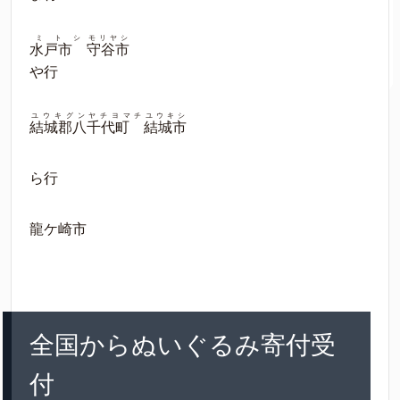
ミトシ
モリヤシ
水戸市
守谷市
や行
ユウキグンヤチヨマチ
ユウキシ
結城郡八千代町
結城市
ら行
龍ケ崎市
全国からぬいぐるみ寄付受
付