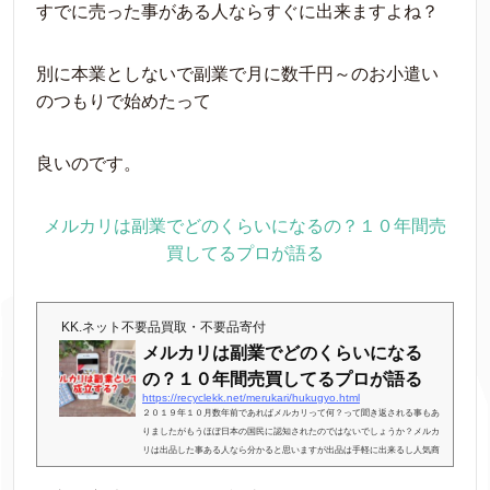
すでに売った事がある人ならすぐに出来ますよね？
別に本業としないで副業で月に数千円～のお小遣い
のつもりで始めたって
良いのです。
メルカリは副業でどのくらいになるの？１０年間売
買してるプロが語る
KK.ネット不要品買取・不要品寄付
メルカリは副業でどのくらいになる
の？１０年間売買してるプロが語る
https://recyclekk.net/merukari/hukugyo.html
２０１９年１０月数年前であればメルカリって何？って聞き返される事もあ
りましたがもうほぼ日本の国民に認知されたのではないでしょうか？メルカ
リは出品した事ある人なら分かると思いますが出品は手軽に出来るし人気商
品であればすぐに売れるという便利なアプリです。そんなメルカリは副業と
してやっていく事は可能なのでしょうか？そんな記事内容となっておりま