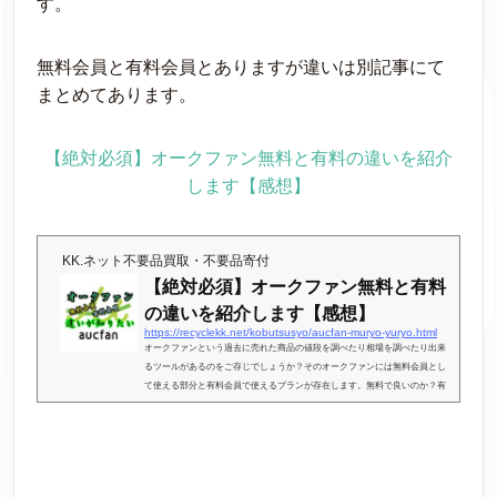
す。
無料会員と有料会員とありますが違いは別記事にて
まとめてあります。
【絶対必須】オークファン無料と有料の違いを紹介
します【感想】
KK.ネット不要品買取・不要品寄付
【絶対必須】オークファン無料と有料
の違いを紹介します【感想】
https://recyclekk.net/kobutsusyo/aucfan-muryo-yuryo.html
オークファンという過去に売れた商品の値段を調べたり相場を調べたり出来
るツールがあるのをご存じでしょうか？そのオークファンには無料会員とし
て使える部分と有料会員で使えるプランが存在します。無料で良いのか？有
料が良いのか正直にまとめていますので参考にして頂けたらと思います。こ
の記事の執筆者千葉県山武市の個人リサイクルショップKK.ネット代表 小林
国雄経験【２０２５年現在】 リサイクル売買・鑑定歴 １６年 古物市場出
入り １４年 不要品回収・遺品整理業 １３年 海外輸出協力
...