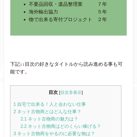
不要品回収・遺品整理業 ７年
海外輸出協力 ５年
物で出来る寄付プロジェクト ２年
下記↓↓目次の好きなタイトルから読み進める事も可
能です。
目次
[
目次非表示
]
1
自宅で出来る！人と会わない仕事
2
ネット古物商とはどんな仕事？
2.1
ネット古物商の魅力は？
2.2
ネット古物商はどのくらい稼げる？
3
ネット古物商をやるのに必要な物は？