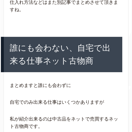
仕入れ方法などはまた別記事でまとめさせて頂きま
す。広告この記事の信憑性を感じて貰う為に簡単に自己紹介させてくださ
すね。
い。私は千葉県山武市にリサイクルショップKK.ネットという個人リサイクル
ショップを運営して２０１...
誰にも会わない、自宅で出
来る仕事ネット古物商
まとめますと誰にも会わずに
自宅でのみ出来る仕事はいくつかありますが
私が紹介出来るのは中古品をネットで売買するネッ
ト古物商です。