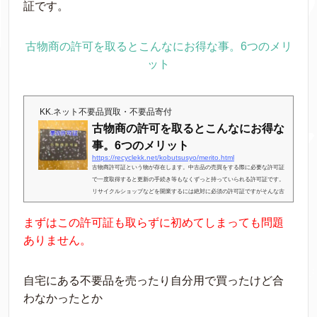
証です。
古物商の許可を取るとこんなにお得な事。6つのメリ
ット
KK.ネット不要品買取・不要品寄付
古物商の許可を取るとこんなにお得な
事。6つのメリット
https://recyclekk.net/kobutsusyo/merito.html
古物商許可証という物が存在します。中古品の売買をする際に必要な許可証
で一度取得すると更新の手続き等もなくずっと持っていられる許可証です。
リサイクルショップなどを開業するには絶対に必須の許可証ですがそんな古
物許可証にはどんなメリットがあるのでしょうか？そんな事が分かる記事内
容となっております。広告この記事の執筆者千葉県山武市の個人リサイクル
まずはこの許可証も取らずに初めてしまっても問題
ショップKK.ネット代表 小林国雄 経験【２０１９年１１月現在】 リサイク
ありません。
ル売買・鑑定歴 １０年 不要品回収・遺品整理業 ７年 海外輸出協
力 ...
自宅にある不要品を売ったり自分用で買ったけど合
わなかったとか