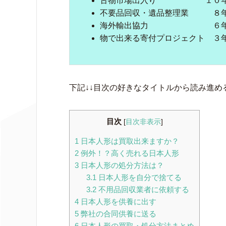
古物市場出入り １０
不要品回収・遺品整理業 ８
海外輸出協力 ６
物で出来る寄付プロジェクト ３
下記↓↓目次の好きなタイトルから読み進め
目次
[
目次非表示
]
1
日本人形は買取出来ますか？
2
例外！？高く売れる日本人形
3
日本人形の処分方法は？
3.1
日本人形を自分で捨てる
3.2
不用品回収業者に依頼する
4
日本人形を供養に出す
5
弊社の合同供養に送る
6
日本人形の買取・処分方法まとめ