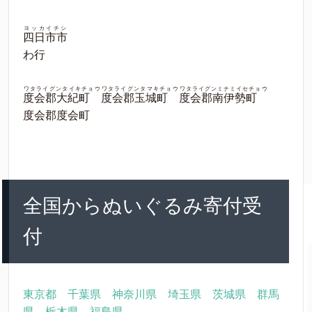
ヨッカイチシ
四日市市
わ行
ワタライグンタイキチョウ
ワタライグンタマキチョウ
ワタライグンミナミイセチョウ
度会郡大紀町
度会郡玉城町
度会郡南伊勢町
度会郡度会町
全国からぬいぐるみ寄付受
付
東京都
千葉県
神奈川県
埼玉県
茨城県
群馬
県
栃木県
福島県