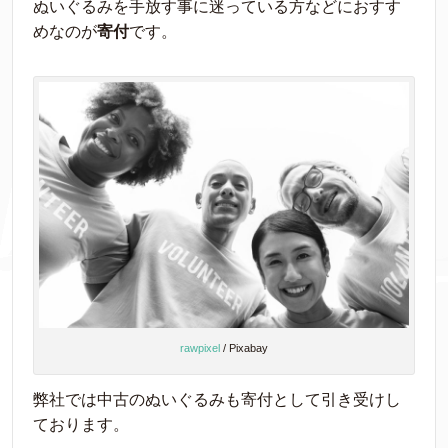
ぬいぐるみを手放す事に迷っている方などにおすす
めなのが
寄付
です。
rawpixel
/ Pixabay
弊社では中古のぬいぐるみも寄付として引き受けし
ております。