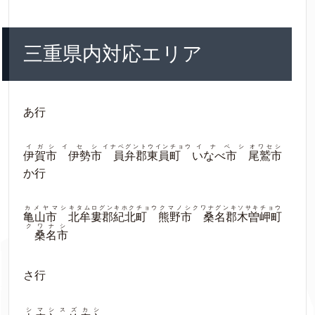
三重県内対応エリア
あ行
イガシ
イセシ
イナベグントウインチョウ
イナベシ
オワセシ
伊賀市
伊勢市
員弁郡東員町
いなべ市
尾鷲市
か行
カメヤマシ
キタムログンキホクチョウ
クマノシ
クワナグンキソサキチョウ
亀山市
北牟婁郡紀北町
熊野市
桑名郡木曽岬町
クワナシ
桑名市
さ行
シマシ
スズカシ