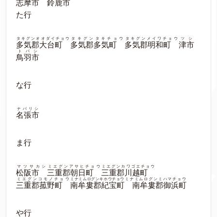
志摩市
鈴鹿市
た行
タキグンオオダイチョウ
タキグンタキチョウ
タキグンメイワチョウ
ツシ
多気郡大台町
多気郡多気町
多気郡明和町
津市
トバシ
鳥羽市
な行
ナバリシ
名張市
ま行
マツサカシ
ミエグンアサヒチョウ
ミエグンカワゴエチョウ
松阪市
三重郡朝日町
三重郡川越町
ミエグンコモノチョウ
ミナミムログンキホウチョウ
ミナミムログンミハマチョウ
三重郡菰野町
南牟婁郡紀宝町
南牟婁郡御浜町
や行