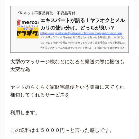
KK.ネット不要品買取・不要品寄付
エキスパートが語る！ヤフオクとメル
カリの使い分け。どっちが良い？
https://recyclekk.net/yahooauction/mercari-yahooac-tukaiwake.html
メルカリとヤフオク何かを自分で売りたいと思ったら最初に思いつく所では
ないでしょうか？今回はそのメルカリとヤフオク売る場合どっちを利用した
方が良いのか？そんな単純でいてそして難しい、お題に付いて書かせて頂き
ます。広告申し遅れましたがこの記事を書いているのはリサイクルショップ
KK.ネット代表の小林です。タイトルのエキスパートが語る！と言うとちょっ
大型のマッサージ機などになると発送の際に梱包も
とおこがましいですが、まー中古品の売買で１０年以上食べているのでエキ
大変な為
スパートという事で宜しくお願いします(笑)それなりに経験等はあるので信
用出来る情報かと思い...
ヤマトのらくらく家財宅急便という集荷に来てくれ
梱包してくれるサービスを
利用します。
この送料は１５０００円～と言った感じです。