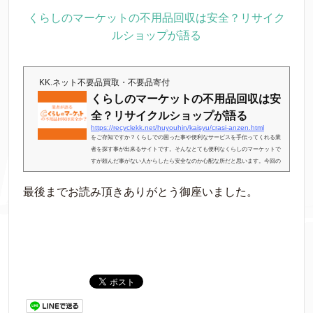
くらしのマーケットの不用品回収は安全？リサイク
ルショップが語る
KK.ネット不要品買取・不要品寄付
くらしのマーケットの不用品回収は安
全？リサイクルショップが語る
https://recyclekk.net/huyouhin/kaisyu/crasi-anzen.html
をご存知ですか？くらしでの困った事や便利なサービスを手伝ってくれる業
者を探す事が出来るサイトです。そんなとても便利なくらしのマーケットで
すが頼んだ事がない人からしたら安全なのか心配な所だと思います。今回の
記事はくらしのマーケットは安全なのか？をテーマに書いていきたいと思い
ます。そして値段的に安いのか？そちらも書いていきますね。広告申し遅れ
最後までお読み頂きありがとう御座いました。
ましたがこの記事の執筆者はリサイクルショップKK.ネット代表の小林と言い
ます。リサイクルショップ運営は１０年、不用品回収業も７年以上携わって
きているので同業の知...