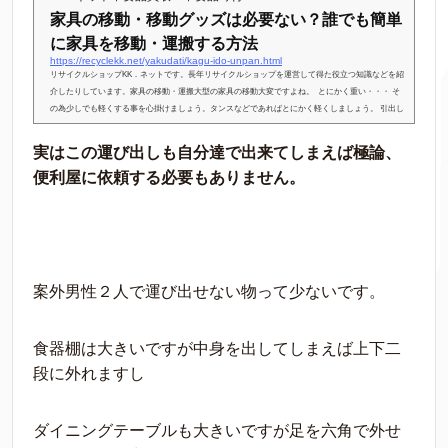
家具の移動・移動グッズは必要ない？誰でも簡単
に家具を移動・運搬する方法
https://recyclekk.net/yakudati/kagu-ido-unpan.html
リサイクルショップKK．ネットです。長年リサイクルショップを運営して得た役立つ知識などを紹
介したりしています。家具の移動・運搬大型の家具の移動大変ですよね。 とにかく重い・・・ そ
の為少しでも軽くする事を心掛けましょう。タンスなどであればとにかく軽くしましょう。 引出し
があるタイプでしたら全部出して少しでも軽くする事です。 引き出しは見た目同じサイズに見えて
も微妙に大きさが違う事が良くあります。後でこっちの引き出しは入ったがこっちは入らないあ！
実はこの運び出しも自分達で出来てしまえば極論、
こっちも入らない！っと...
便利屋に依頼する必要もありません。
案外男性２人で運び出せない物って少ないです。
食器棚は大きいですが中身を出してしまえば上下二
段に外れますし
ダイニングテーブルも大きいですが足を六角で外せ