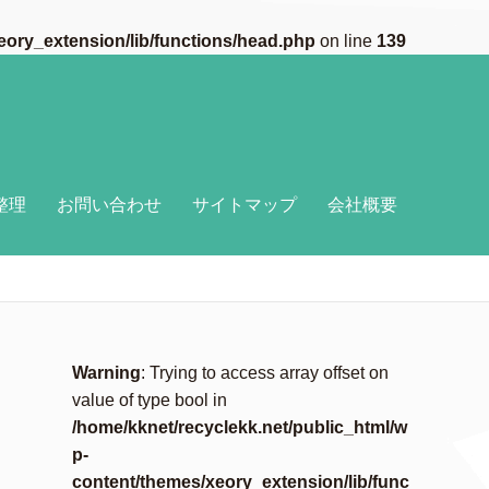
eory_extension/lib/functions/head.php
on line
139
整理
お問い合わせ
サイトマップ
会社概要
Warning
: Trying to access array offset on
value of type bool in
/home/kknet/recyclekk.net/public_html/w
p-
content/themes/xeory_extension/lib/func