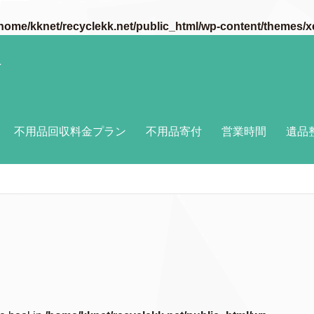
home/kknet/recyclekk.net/public_html/wp-content/themes/x
付
不用品回収料金プラン
不用品寄付
営業時間
遺品