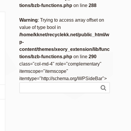
tions/bzb-functions.php
on line
288
Warning
: Trying to access array offset on
value of type bool in
/home/kknet/recyclekk.net/public_html/w
p-
content/themes/xeory_extension/lib/func
tions/bzb-functions.php
on line
290
class="col-md-4" role="complementary"
itemscope="itemscope"
itemtype="http://schema.org/WPSideBar">
