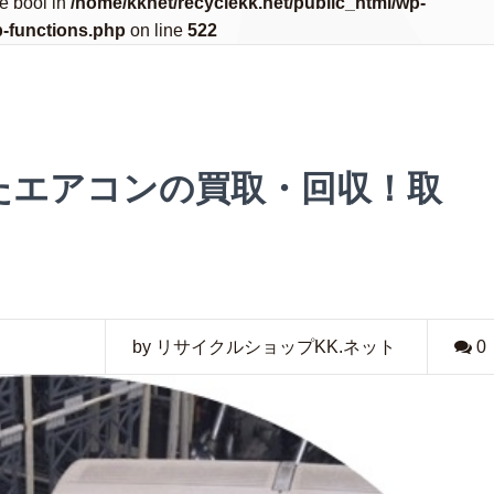
pe bool in
/home/kknet/recyclekk.net/public_html/wp-
b-functions.php
on line
522
たエアコンの買取・回収！取
by リサイクルショップKK.ネット
0